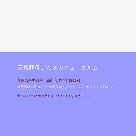
天然酵母ぱん＆カフェ エルム
群馬県吾妻郡中之条町大字伊勢町20-5
自然素材を生かした 無添加ぱんとベーグル、ホッとするおやつ
食べて小さな幸せ感じていただけますように…。