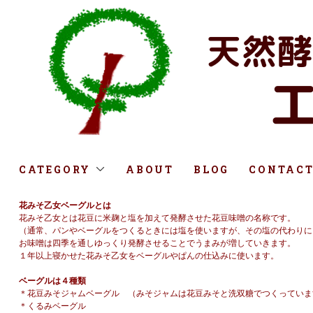
CATEGORY
ABOUT
BLOG
CONTAC
花みそ乙女ベーグルとは
花みそ乙女とは花豆に米麹と塩を加えて発酵させた花豆味噌の名称です。
（通常、パンやベーグルをつくるときには塩を使いますが、その塩の代わりに
お味噌は四季を通しゆっくり発酵させることでうまみが増していきます。
１年以上寝かせた花みそ乙女をベーグルやぱんの仕込みに使います。
ベーグルは４種類
＊花豆みそジャムベーグル （みそジャムは花豆みそと洗双糖でつくっていま
＊くるみベーグル