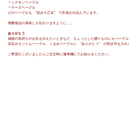
＊シナモンベーグル
＊チーズベーグル
どのベーグルも "花みそ乙女" で生地を仕込んでいます。
発酵食品の美味しさ伝わりますように…。
ありがとう
感謝の気持ちやお礼を伝えたいときなど、ちょっとした贈りものにもベーグル
花豆みそジャムベーグル、くるみベーグルに "ありがとう" の焼き印を入れ
ご希望がございましたらご注文時に備考欄にてお知らせください。