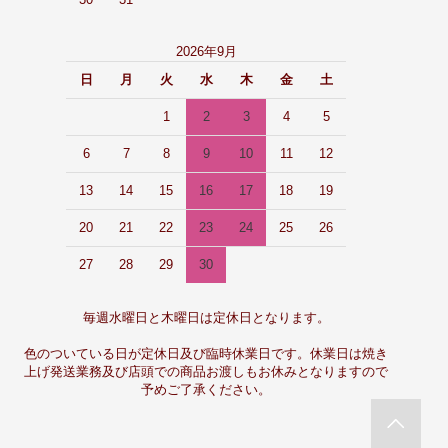
30
31
2026年9月
日
月
火
水
木
金
土
1
2
3
4
5
6
7
8
9
10
11
12
13
14
15
16
17
18
19
20
21
22
23
24
25
26
27
28
29
30
毎週水曜日と木曜日は定休日となります。
色のついている日が定休日及び臨時休業日です。休業日は焼き
上げ発送業務及び店頭での商品お渡しもお休みとなりますので
予めご了承ください。